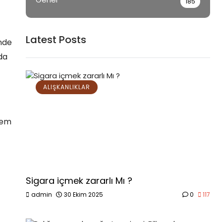
185
Latest Posts
nde
da
ALIŞKANLIKLAR
 hem
Sigara içmek zararlı Mı ?
admin
30 Ekim 2025
0
117