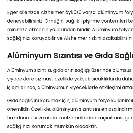
Eğer ailenizde Alzheimer öyküsü varsa, alüminyum folyo
deneyebilirsiniz. Örneğin, sağlıklı pişirme yöntemleri 
minimize etmenin yollarından biridir. Alüminyum folyo
sağlığınızı koruyabilir ve Alzheimer riskini azaltabilirsini
Alüminyum Sızıntısı ve Gıda Sağl
Alüminyum sızıntısı, gıdaların sağlığı üzerinde olumsuz
yiyeceklere sızması, özellikle yüksek sıcaklıklarda daha
işlemlerinde, alüminyumun yiyeceklerle etkileşimi artar
Gıda sağlığını korumak için, alüminyum folyo kullanımı
önemlidir. Özellikle, alüminyum sızıntısını en aza indir
hazırlanması ve asidik malzemelerden kaçınılması gere
sağlığınızı korumak mümkün olacaktır.