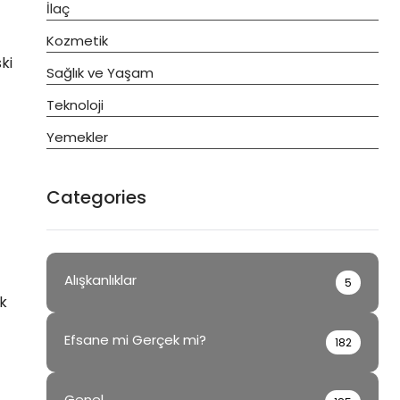
İlaç
Kozmetik
ki
Sağlık ve Yaşam
Teknoloji
Yemekler
Categories
Alışkanlıklar
5
ek
Efsane mi Gerçek mi?
182
Genel