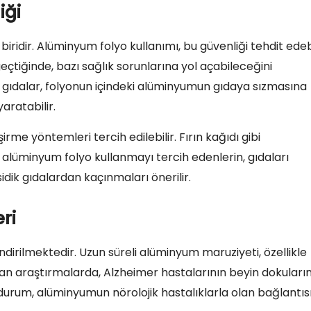
iği
iridir. Alüminyum folyo kullanımı, bu güvenliği tehdit edebi
çtiğinde, bazı sağlık sorunlarına yol açabileceğini
en gıdalar, folyonun içindeki alüminyumun gıdaya sızmasına
aratabilir.
rme yöntemleri tercih edilebilir. Fırın kağıdı gibi
 alüminyum folyo kullanmayı tercih edenlerin, gıdaları
idik gıdalardan kaçınmaları önerilir.
ri
lendirilmektedir. Uzun süreli alüminyum maruziyeti, özellikle
ılan araştırmalarda, Alzheimer hastalarının beyin dokuları
 durum, alüminyumun nörolojik hastalıklarla olan bağlantıs