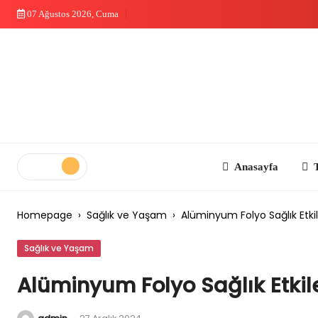
Skip
07 Ağustos 2026, Cuma
to
content
Anasayfa
Teknolo
Homepage
›
Sağlık ve Yaşam
›
Alüminyum Folyo Sağlık Etkil
Sağlık ve Yaşam
Alüminyum Folyo Sağlık Etkile