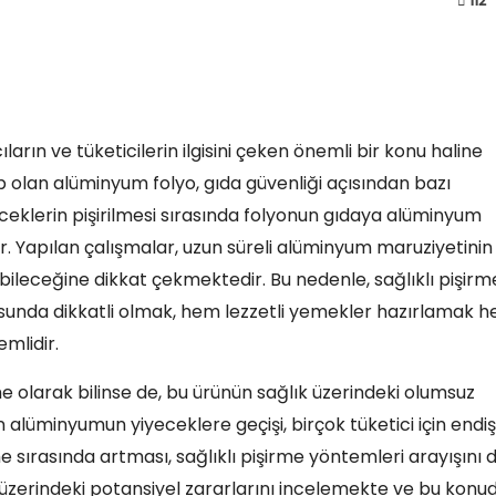
112
ların ve tüketicilerin ilgisini çeken önemli bir konu haline
p olan alüminyum folyo, gıda güvenliği açısından bazı
eceklerin pişirilmesi sırasında folyonun gıdaya alüminyum
ilir. Yapılan çalışmalar, uzun süreli alüminyum maruziyetinin
irilebileceğine dikkat çekmektedir. Bu nedenle, sağlıklı pişirm
sunda dikkatli olmak, hem lezzetli yemekler hazırlamak 
emlidir.
 olarak bilinse de, bu ürünün sağlık üzerindeki olumsuz
n alüminyumun yiyeceklere geçişi, birçok tüketici için endi
e sırasında artması, sağlıklı pişirme yöntemleri arayışını 
üzerindeki potansiyel zararlarını incelemekte ve bu konu