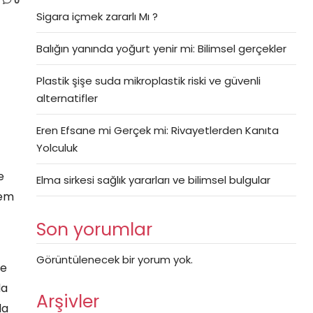
0
Sigara içmek zararlı Mı ?
Balığın yanında yoğurt yenir mi: Bilimsel gerçekler
Plastik şişe suda mikroplastik riski ve güvenli
alternatifler
Eren Efsane mi Gerçek mi: Rivayetlerden Kanıta
Yolculuk
e
Elma sirkesi sağlık yararları ve bilimsel bulgular
hem
Son yorumlar
Görüntülenecek bir yorum yok.
şe
da
Arşivler
da