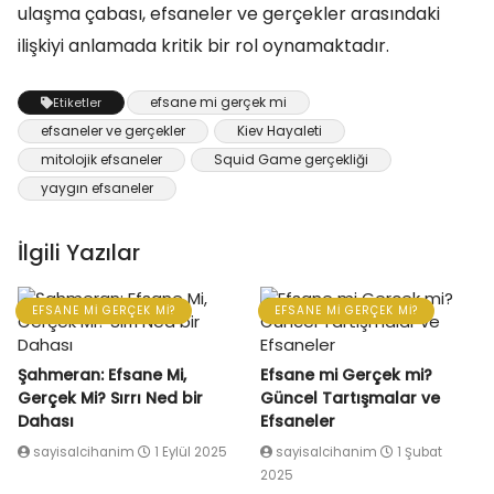
ulaşma çabası, efsaneler ve gerçekler arasındaki
ilişkiyi anlamada kritik bir rol oynamaktadır.
efsane mi gerçek mi
Etiketler
efsaneler ve gerçekler
Kiev Hayaleti
mitolojik efsaneler
Squid Game gerçekliği
yaygın efsaneler
İlgili Yazılar
EFSANE MI GERÇEK MI?
EFSANE MI GERÇEK MI?
Şahmeran: Efsane Mi,
Efsane mi Gerçek mi?
Gerçek Mi? Sırrı Ned bir
Güncel Tartışmalar ve
Dahası
Efsaneler
sayisalcihanim
1 Eylül 2025
sayisalcihanim
1 Şubat
2025