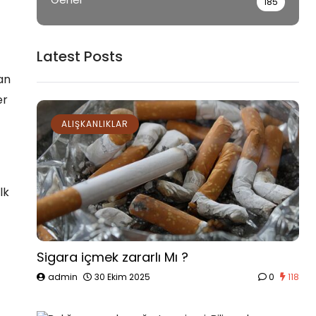
185
Latest Posts
an
er
ALIŞKANLIKLAR
lk
Sigara içmek zararlı Mı ?
admin
30 Ekim 2025
0
118