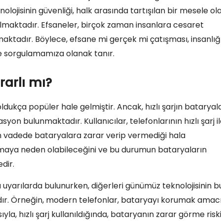
lojisinin güvenliği, halk arasında tartışılan bir mesele ol
olmaktadır. Efsaneler, birçok zaman insanlara cesaret
kmaktadır. Böylece, efsane mi gerçek mi çatışması, insanlığ
e sorgulamamıza olanak tanır.
rarlı mı?
da oldukça popüler hale gelmiştir. Ancak, hızlı şarjın bataryal
on bulunmaktadır. Kullanıcılar, telefonlarının hızlı şarj i
n vadede bataryalara zarar verip vermediği hala
 ısınmaya neden olabileceğini ve bu durumun bataryaların
dir.
a uyarılarda bulunurken, diğerleri günümüz teknolojisinin b
dır. Örneğin, modern telefonlar, bataryayı korumak amac
ısıyla, hızlı şarj kullanıldığında, bataryanın zarar görme risk