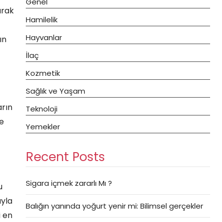
Genel
arak
Hamilelik
Hayvanlar
ın
İlaç
Kozmetik
Sağlık ve Yaşam
arın
Teknoloji
le
Yemekler
Recent Posts
Sigara içmek zararlı Mı ?
u
ıyla
Balığın yanında yoğurt yenir mi: Bilimsel gerçekler
i en