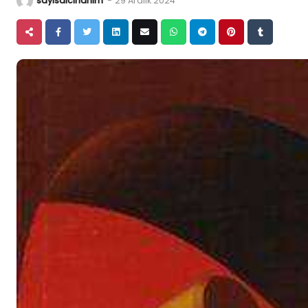
sayisalcihanim
-
29 Aralık 2024