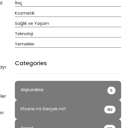
ıl
İlaç
Kozmetik
Sağlık ve Yaşam
Teknoloji
Yemekler
Categories
ayı
Alışkanlıklar
5
ler
Efsane mi Gerçek mi?
182
ın
Genel