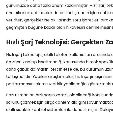
günümüzde daha fazla önem kazanmıştır. Hızlı şarj tekno
öne çıkarken, efsaneler de bu tartışmanın içine dahil 
verirken, gerçekler ise akıllarında soru işaretleri bıra
geçmişten bugüne kadar olan hikayesini derinlemesin
Hızlı Şarj Teknolojisi: Gerçekten Za
Hızlı şarj teknolojisi, akıllı telefon kullanıcıları arasın
ömrünü kısaltıp kısaltmadığı konusunda birçok spekülasy
daha çabuk dolmasını tercih etse de, bu durumun uzu
tartışmalıdır. Yapılan araştırmalar, hızlı şarjın aşırı
performansını olumsuz etkileyebileceğini göstermekte
Bazı uzmanlar, hızlı şarjın zararlı olabileceği konusund
sorunu çözmek için birçok önlem aldığını savunmakta
akıllı sıcaklık kontrol sistemleri ile donatılmıştır. Dolay