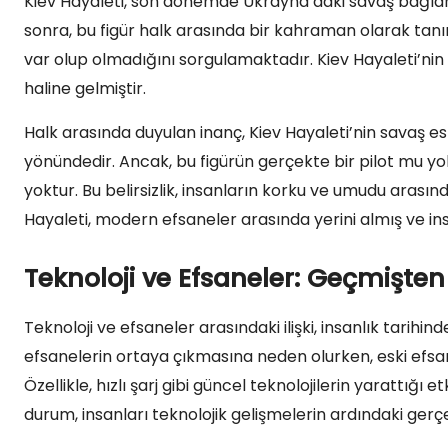
Kiev Hayaleti, son dönemde Ukrayna’daki savaş bağla
sonra, bu figür halk arasında bir kahraman olarak tan
var olup olmadığını sorgulamaktadır. Kiev Hayaleti’nin 
haline gelmiştir.
Halk arasında duyulan inanç, Kiev Hayaleti’nin savaş es
yönündedir. Ancak, bu figürün gerçekte bir pilot mu yo
yoktur. Bu belirsizlik, insanların korku ve umudu arası
Hayaleti, modern efsaneler arasında yerini almış ve i
Teknoloji ve Efsaneler: Geçmişt
Teknoloji ve efsaneler arasındaki ilişki, insanlık tarihi
efsanelerin ortaya çıkmasına neden olurken, eski efs
Özellikle, hızlı şarj gibi güncel teknolojilerin yarattığı
durum, insanları teknolojik gelişmelerin ardındaki ger