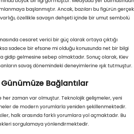
mında büyük bir ilgi görmüştür. Medyada yer bulmasında
ımlanmaya başlanmıştır. Ancak, bazıları bu figürün gerçe
varlığı, özellikle savaşın dehşeti içinde bir umut sembolü
nasında cesaret verici bir güç olarak ortaya çıktığı
ksa sadece bir efsane mi olduğu konusunda net bir bilgi
nda gidip gelmesine sebep olmaktadır. Sonuç olarak, Kiev
nsanların savaş dönemindeki deneyimlerine ışık tutmuştur.
en Günümüze Bağlantılar
nde her zaman var olmuştur. Teknolojik gelişmeler, yeni
aneler de modern yorumlarla yeniden şekillenmektedir.
 etkiler, halk arasında farklı yorumlara yol açmaktadır. Bu
çekleri sorgulamaya yönlendirmektedir.