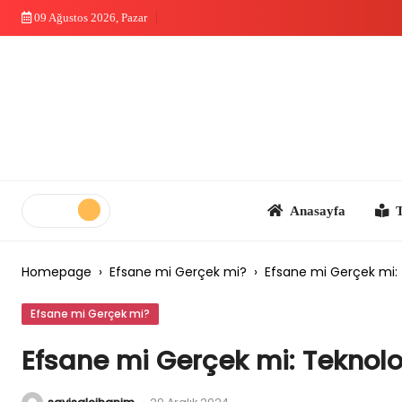
Skip
09 Ağustos 2026, Pazar
to
content
Anasayfa
Teknolo
Homepage
›
Efsane mi Gerçek mi?
›
Efsane mi Gerçek mi: T
Efsane mi Gerçek mi?
Efsane mi Gerçek mi: Teknoloj