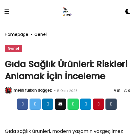
Skip
to
content
Homepage
›
Genel
Genel
Gıda Sağlık Ürünleri: Riskleri
Anlamak İçin İnceleme
melih furkan dağgez
-
13 Ocak 2025
81
0
Gıda sağlık ürünleri, modern yaşamın vazgeçilmez