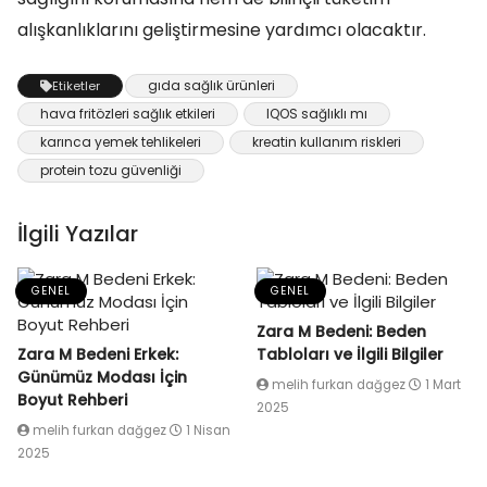
alışkanlıklarını geliştirmesine yardımcı olacaktır.
gıda sağlık ürünleri
Etiketler
hava fritözleri sağlık etkileri
IQOS sağlıklı mı
karınca yemek tehlikeleri
kreatin kullanım riskleri
protein tozu güvenliği
İlgili Yazılar
GENEL
GENEL
Zara M Bedeni: Beden
Zara M Bedeni Erkek:
Tabloları ve İlgili Bilgiler
Günümüz Modası İçin
melih furkan dağgez
1 Mart
Boyut Rehberi
2025
melih furkan dağgez
1 Nisan
2025