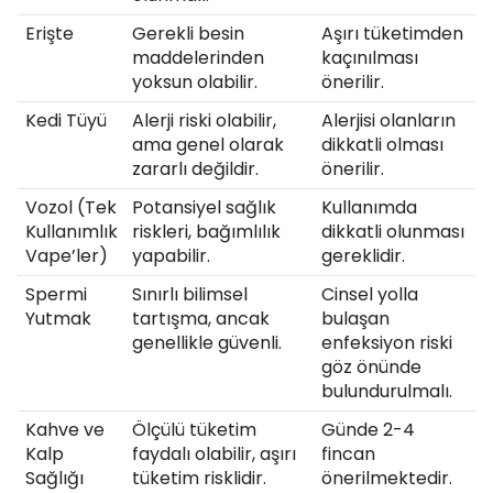
Erişte
Gerekli besin
Aşırı tüketimden
maddelerinden
kaçınılması
yoksun olabilir.
önerilir.
Kedi Tüyü
Alerji riski olabilir,
Alerjisi olanların
ama genel olarak
dikkatli olması
zararlı değildir.
önerilir.
Vozol (Tek
Potansiyel sağlık
Kullanımda
Kullanımlık
riskleri, bağımlılık
dikkatli olunması
Vape’ler)
yapabilir.
gereklidir.
Spermi
Sınırlı bilimsel
Cinsel yolla
Yutmak
tartışma, ancak
bulaşan
genellikle güvenli.
enfeksiyon riski
göz önünde
bulundurulmalı.
Kahve ve
Ölçülü tüketim
Günde 2-4
Kalp
faydalı olabilir, aşırı
fincan
Sağlığı
tüketim risklidir.
önerilmektedir.