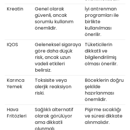
Kreatin
Genel olarak
İyi antrenman
güvenli, ancak
programları ile
sorumlu kullanım
birlikte
önemlidir.
kullanılması
önerilir.
IQOS
Geleneksel sigaraya
Tüketicilerin
göre daha düşük
dikkatli ve
risk, ancak uzun
bilgilendirilmiş
vadeli etkileri
olması önerilir.
belirsiz.
Karınca
Toksisite veya
Böceklerin doğru
Yemek
alerjik reaksiyon
şekilde
riski.
hazırlanması
önemlidir.
Hava
Sağlıklı alternatif
Pişirme sıcaklığı
Fritözleri
olarak görülüyor
ve süresi dikkate
ama dikkatli
alınmalıdır.
olunmalı.