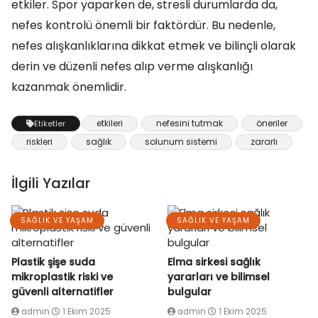
etkiler. Spor yaparken de, stresli durumlarda da,
nefes kontrolü önemli bir faktördür. Bu nedenle,
nefes alışkanlıklarına dikkat etmek ve bilinçli olarak
derin ve düzenli nefes alıp verme alışkanlığı
kazanmak önemlidir.
etkileri
nefesini tutmak
öneriler
Etiketler
riskleri
sağlık
solunum sistemi
zararlı
İlgili Yazılar
SAĞLIK VE YAŞAM
SAĞLIK VE YAŞAM
Plastik şişe suda
Elma sirkesi sağlık
mikroplastik riski ve
yararları ve bilimsel
güvenli alternatifler
bulgular
admin
1 Ekim 2025
admin
1 Ekim 2025