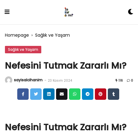
Skip
to
content
Homepage
›
Sağlık ve Yaşam
Sağlık ve Yaşam
Nefesini Tutmak Zararlı Mı?
sayisalcihanim
-
23 Kasım 2024
116
0
Nefesini Tutmak Zararlı Mı?