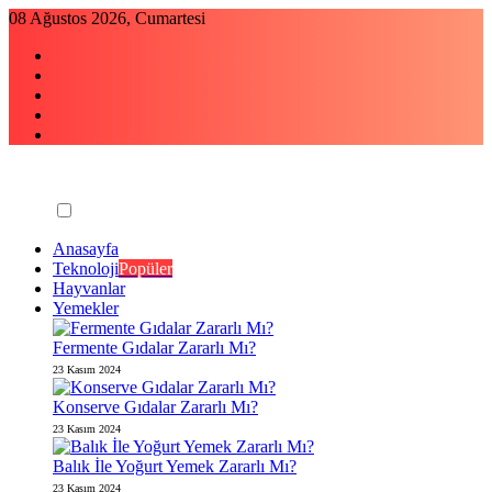
Skip
08 Ağustos 2026, Cumartesi
to
content
Anasayfa
Teknoloji
Popüler
Hayvanlar
Yemekler
Fermente Gıdalar Zararlı Mı?
23 Kasım 2024
Konserve Gıdalar Zararlı Mı?
23 Kasım 2024
Balık İle Yoğurt Yemek Zararlı Mı?
23 Kasım 2024