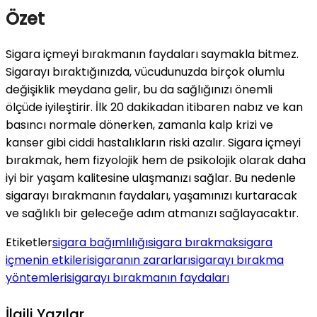
Özet
Sigara içmeyi bırakmanın faydaları saymakla bitmez.
Sigarayı bıraktığınızda, vücudunuzda birçok olumlu
değişiklik meydana gelir, bu da sağlığınızı önemli
ölçüde iyileştirir. İlk 20 dakikadan itibaren nabız ve kan
basıncı normale dönerken, zamanla kalp krizi ve
kanser gibi ciddi hastalıkların riski azalır. Sigara içmeyi
bırakmak, hem fizyolojik hem de psikolojik olarak daha
iyi bir yaşam kalitesine ulaşmanızı sağlar. Bu nedenle
sigarayı bırakmanın faydaları, yaşamınızı kurtaracak
ve sağlıklı bir geleceğe adım atmanızı sağlayacaktır.
Etiketler
sigara bağımlılığı
sigara bırakmak
sigara
içmenin etkileri
sigaranın zararları
sigarayı bırakma
yöntemleri
sigarayı bırakmanın faydaları
İlgili Yazılar