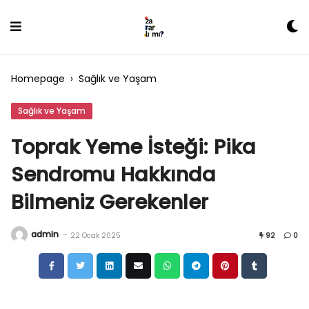
Skip
to
content
Homepage
›
Sağlık ve Yaşam
Sağlık ve Yaşam
Toprak Yeme İsteği: Pika
Sendromu Hakkında
Bilmeniz Gerekenler
admin
-
22 Ocak 2025
92
0